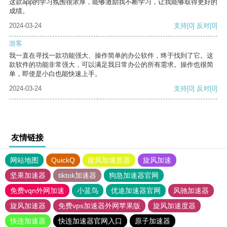
这款app的学习氛围很浓厚，能够激励我不断学习，让我能够取得更好的
成绩。
2024-03-24
支持
[0]
反对
[0]
游客
我一直在寻找一款功能强大、操作简单的办公软件，终于找到了它。这
款软件的功能非常强大，可以满足我日常办公的所有需求。操作也很简
单，即使是小白也能快速上手。
2024-03-24
支持
[0]
反对
[0]
友情链接
网站地图
QuickQ
旋风加速度器
旋风加速
坚果加速器
tiktok加速器
狗急加速器官网
免费vqn外网加速
小蓝鸟
优途加速器官网
风驰加速器
旋风加速器
免费vps加速器外网苹果版
旋风加速度器
快连加速器
快连加速器官网入口
原子加速器