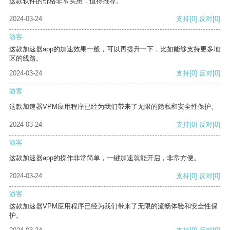
这款软件的价格非常实惠，值得推荐。
2024-03-24
支持
[0]
反对
[0]
游客
这款加速器app的加速效果一般，可以再提升一下，比如能够支持更多地
区的线路。
2024-03-24
支持
[0]
反对
[0]
游客
这款加速器VPM应用程序已经为我们带来了无限的隐私和安全性保护。
2024-03-24
支持
[0]
反对
[0]
游客
这款加速器app的操作非常简单，一键加速就能开启，非常方便。
2024-03-24
支持
[0]
反对
[0]
游客
这款加速器VPM应用程序已经为我们带来了无限的流畅体验和安全性保
护。