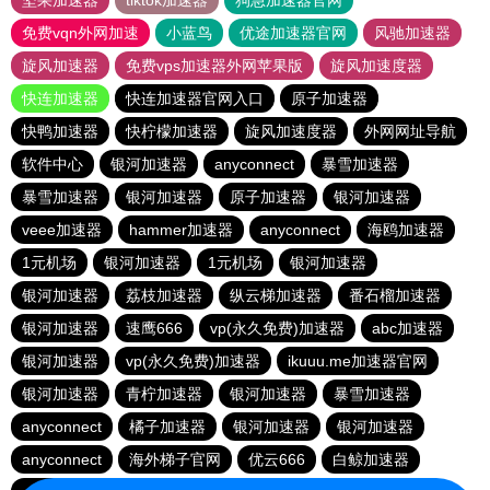
坚果加速器
tiktok加速器
狗急加速器官网
免费vqn外网加速
小蓝鸟
优途加速器官网
风驰加速器
旋风加速器
免费vps加速器外网苹果版
旋风加速度器
快连加速器
快连加速器官网入口
原子加速器
快鸭加速器
快柠檬加速器
旋风加速度器
外网网址导航
软件中心
银河加速器
anyconnect
暴雪加速器
暴雪加速器
银河加速器
原子加速器
银河加速器
veee加速器
hammer加速器
anyconnect
海鸥加速器
1元机场
银河加速器
1元机场
银河加速器
银河加速器
荔枝加速器
纵云梯加速器
番石榴加速器
银河加速器
速鹰666
vp(永久免费)加速器
abc加速器
银河加速器
vp(永久免费)加速器
ikuuu.me加速器官网
银河加速器
青柠加速器
银河加速器
暴雪加速器
anyconnect
橘子加速器
银河加速器
银河加速器
anyconnect
海外梯子官网
优云666
白鲸加速器