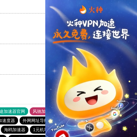
支持
[0]
反对
[0]
支持
[0]
反对
[0]
支持
[0]
反对
[0]
途加速器官网
风驰加速器
旋风加速器
加速度器
外网网址导航
软件中心
银河加速器
海鸥加速器
1元机场
银河加速器
1元机场
银河加速器