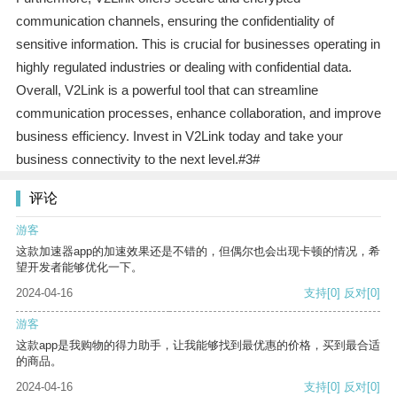
communication channels, ensuring the confidentiality of
sensitive information. This is crucial for businesses operating in
highly regulated industries or dealing with confidential data.
Overall, V2Link is a powerful tool that can streamline
communication processes, enhance collaboration, and improve
business efficiency. Invest in V2Link today and take your
business connectivity to the next level.#3#
评论
游客
这款加速器app的加速效果还是不错的，但偶尔也会出现卡顿的情况，希
望开发者能够优化一下。
2024-04-16
支持
[0]
反对
[0]
游客
这款app是我购物的得力助手，让我能够找到最优惠的价格，买到最合适
的商品。
2024-04-16
支持
[0]
反对
[0]