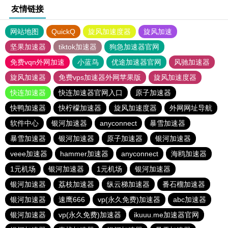
友情链接
网站地图
QuickQ
旋风加速度器
旋风加速
坚果加速器
tiktok加速器
狗急加速器官网
免费vqn外网加速
小蓝鸟
优途加速器官网
风驰加速器
旋风加速器
免费vps加速器外网苹果版
旋风加速度器
快连加速器
快连加速器官网入口
原子加速器
快鸭加速器
快柠檬加速器
旋风加速度器
外网网址导航
软件中心
银河加速器
anyconnect
暴雪加速器
暴雪加速器
银河加速器
原子加速器
银河加速器
veee加速器
hammer加速器
anyconnect
海鸥加速器
1元机场
银河加速器
1元机场
银河加速器
银河加速器
荔枝加速器
纵云梯加速器
番石榴加速器
银河加速器
速鹰666
vp(永久免费)加速器
abc加速器
银河加速器
vp(永久免费)加速器
ikuuu.me加速器官网