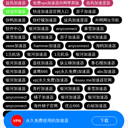
旋风加速器
免费vps加速器外网苹果版
旋风加速度器
快连加速器
快连加速器官网入口
原子加速器
快鸭加速器
快柠檬加速器
旋风加速度器
外网网址导航
软件中心
银河加速器
anyconnect
暴雪加速器
暴雪加速器
银河加速器
原子加速器
银河加速器
veee加速器
hammer加速器
anyconnect
海鸥加速器
1元机场
银河加速器
1元机场
银河加速器
银河加速器
荔枝加速器
纵云梯加速器
番石榴加速器
银河加速器
速鹰666
vp(永久免费)加速器
abc加速器
银河加速器
vp(永久免费)加速器
ikuuu.me加速器官网
银河加速器
青柠加速器
银河加速器
暴雪加速器
anyconnect
橘子加速器
银河加速器
银河加速器
anyconnect
海外梯子官网
优云666
白鲸加速器
vp(永久免费)加速器
暴雪加速器
哇哇加速器
永久免费使用的加速器
下载