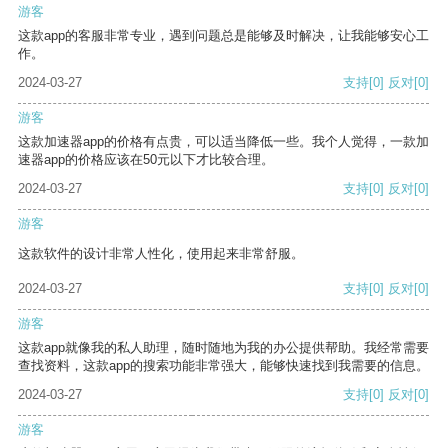
游客
这款app的客服非常专业，遇到问题总是能够及时解决，让我能够安心工
作。
2024-03-27
支持
[0]
反对
[0]
游客
这款加速器app的价格有点贵，可以适当降低一些。我个人觉得，一款加
速器app的价格应该在50元以下才比较合理。
2024-03-27
支持
[0]
反对
[0]
游客
这款软件的设计非常人性化，使用起来非常舒服。
2024-03-27
支持
[0]
反对
[0]
游客
这款app就像我的私人助理，随时随地为我的办公提供帮助。我经常需要
查找资料，这款app的搜索功能非常强大，能够快速找到我需要的信息。
2024-03-27
支持
[0]
反对
[0]
游客