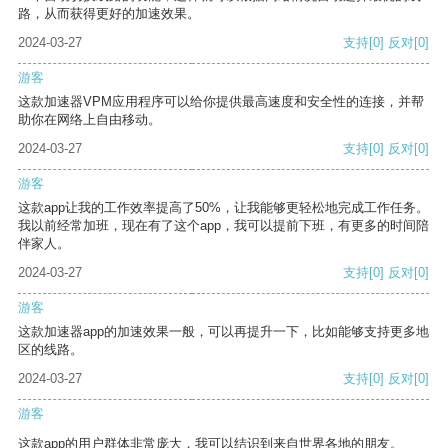
路，从而获得更好的加速效果。
2024-03-27
支持
[0]
反对
[0]
游客
这款加速器VPM应用程序可以给你提供最高速度和安全性的连接，并帮
助你在网络上自由移动。
2024-03-27
支持
[0]
反对
[0]
游客
这款app让我的工作效率提高了50%，让我能够更轻松地完成工作任务。
我以前经常加班，现在有了这个app，我可以提前下班，有更多的时间陪
伴家人。
2024-03-27
支持
[0]
反对
[0]
游客
这款加速器app的加速效果一般，可以再提升一下，比如能够支持更多地
区的线路。
2024-03-27
支持
[0]
反对
[0]
游客
这款app的用户群体非常庞大，我可以结识到来自世界各地的朋友。