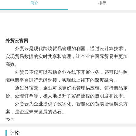
简介
排行
外贸云官网
外贸云是现代跨境贸易管理的利器，通过云计算技术，
实现贸易数据的实时共享和管理，让企业在国际贸易中更加
高效。
外贸云不仅可以帮助企业在线下开展业务，还可以与跨
境电商平台进行无缝对接，实现线上线下的深度融合。
通过外贸云，企业可以更好地管理供应链、进行商品定
价、处理订单等，极大地提升了贸易流程的透明度和效率。
外贸云为企业提供了数字化、智能化的贸易管理解决方
案，是企业未来发展的基石。
#3#
评论