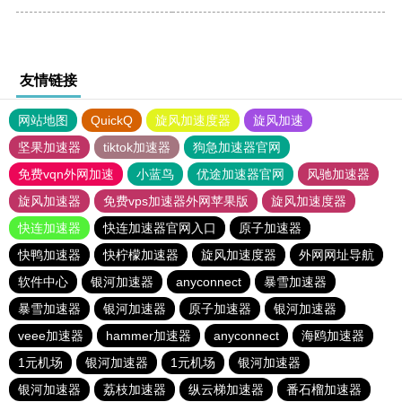
友情链接
网站地图
QuickQ
旋风加速度器
旋风加速
坚果加速器
tiktok加速器
狗急加速器官网
免费vqn外网加速
小蓝鸟
优途加速器官网
风驰加速器
旋风加速器
免费vps加速器外网苹果版
旋风加速度器
快连加速器
快连加速器官网入口
原子加速器
快鸭加速器
快柠檬加速器
旋风加速度器
外网网址导航
软件中心
银河加速器
anyconnect
暴雪加速器
暴雪加速器
银河加速器
原子加速器
银河加速器
veee加速器
hammer加速器
anyconnect
海鸥加速器
1元机场
银河加速器
1元机场
银河加速器
银河加速器
荔枝加速器
纵云梯加速器
番石榴加速器