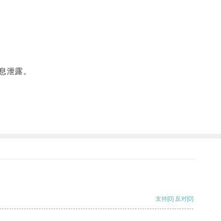
息泄露。
支持
[0]
反对
[0]