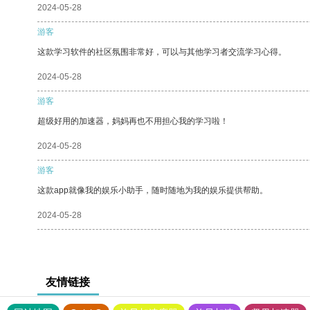
2024-05-28
游客
这款学习软件的社区氛围非常好，可以与其他学习者交流学习心得。
2024-05-28
游客
超级好用的加速器，妈妈再也不用担心我的学习啦！
2024-05-28
游客
这款app就像我的娱乐小助手，随时随地为我的娱乐提供帮助。
2024-05-28
友情链接