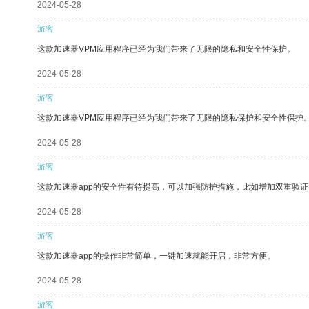
2024-05-28
游客
这款加速器VPM应用程序已经为我们带来了无限的隐私和安全性保护。
2024-05-28
游客
这款加速器VPM应用程序已经为我们带来了无限的隐私保护和安全性保护
2024-05-28
游客
这款加速器app的安全性有待提高，可以加强防护措施，比如增加双重验证
2024-05-28
游客
这款加速器app的操作非常简单，一键加速就能开启，非常方便。
2024-05-28
游客