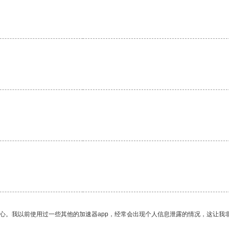
。
放心。我以前使用过一些其他的加速器app，经常会出现个人信息泄露的情况，这让我