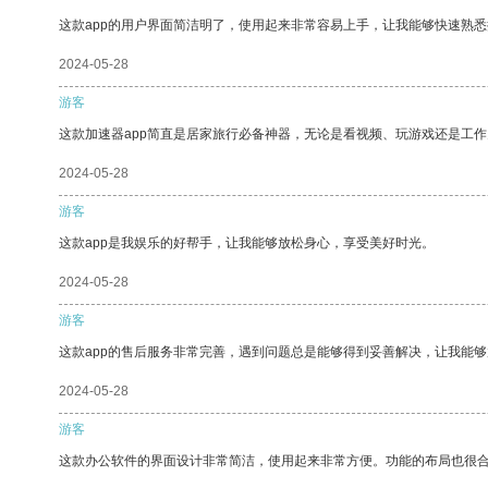
这款app的用户界面简洁明了，使用起来非常容易上手，让我能够快速熟
2024-05-28
游客
这款加速器app简直是居家旅行必备神器，无论是看视频、玩游戏还是工
2024-05-28
游客
这款app是我娱乐的好帮手，让我能够放松身心，享受美好时光。
2024-05-28
游客
这款app的售后服务非常完善，遇到问题总是能够得到妥善解决，让我能
2024-05-28
游客
这款办公软件的界面设计非常简洁，使用起来非常方便。功能的布局也很