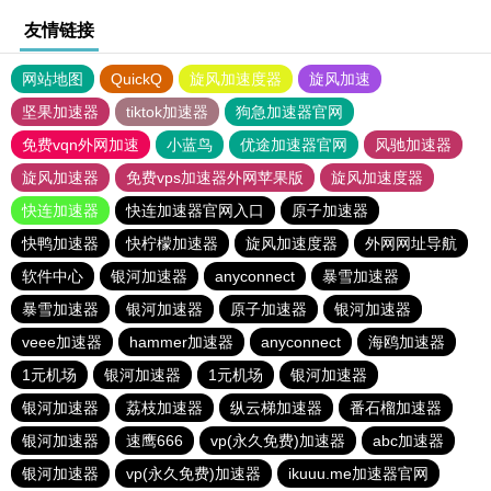
友情链接
网站地图
QuickQ
旋风加速度器
旋风加速
坚果加速器
tiktok加速器
狗急加速器官网
免费vqn外网加速
小蓝鸟
优途加速器官网
风驰加速器
旋风加速器
免费vps加速器外网苹果版
旋风加速度器
快连加速器
快连加速器官网入口
原子加速器
快鸭加速器
快柠檬加速器
旋风加速度器
外网网址导航
软件中心
银河加速器
anyconnect
暴雪加速器
暴雪加速器
银河加速器
原子加速器
银河加速器
veee加速器
hammer加速器
anyconnect
海鸥加速器
1元机场
银河加速器
1元机场
银河加速器
银河加速器
荔枝加速器
纵云梯加速器
番石榴加速器
银河加速器
速鹰666
vp(永久免费)加速器
abc加速器
银河加速器
vp(永久免费)加速器
ikuuu.me加速器官网