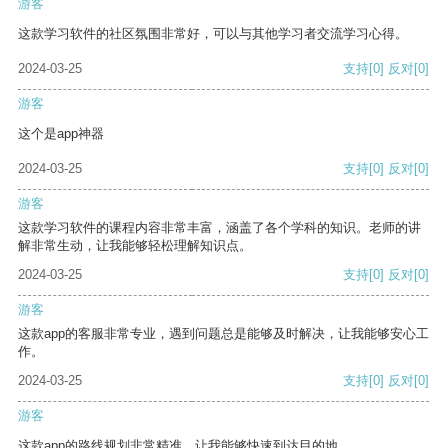
游客
这款学习软件的社区氛围非常好，可以与其他学习者交流学习心得。
2024-03-25
支持
[0]
反对
[0]
游客
这个是app神器
2024-03-25
支持
[0]
反对
[0]
游客
这款学习软件的课程内容非常丰富，涵盖了各个学科的知识。老师的讲
解非常生动，让我能够轻松理解知识点。
2024-03-25
支持
[0]
反对
[0]
游客
这款app的客服非常专业，遇到问题总是能够及时解决，让我能够安心工
作。
2024-03-25
支持
[0]
反对
[0]
游客
这款app的路线规划非常精准，让我能够快速到达目的地。