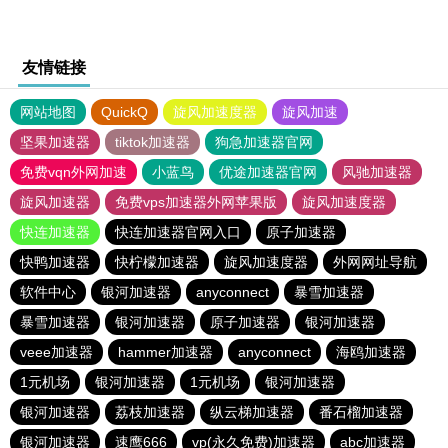
友情链接
网站地图
QuickQ
旋风加速度器
旋风加速
坚果加速器
tiktok加速器
狗急加速器官网
免费vqn外网加速
小蓝鸟
优途加速器官网
风驰加速器
旋风加速器
免费vps加速器外网苹果版
旋风加速度器
快连加速器
快连加速器官网入口
原子加速器
快鸭加速器
快柠檬加速器
旋风加速度器
外网网址导航
软件中心
银河加速器
anyconnect
暴雪加速器
暴雪加速器
银河加速器
原子加速器
银河加速器
veee加速器
hammer加速器
anyconnect
海鸥加速器
1元机场
银河加速器
1元机场
银河加速器
银河加速器
荔枝加速器
纵云梯加速器
番石榴加速器
银河加速器
速鹰666
vp(永久免费)加速器
abc加速器