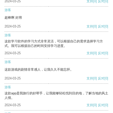
2024-03-25
支持
[0]
反对
[0]
游客
超棒啊 好用
2024-03-25
支持
[0]
反对
[0]
游客
这款学习软件的学习方式非常灵活，可以根据自己的需求选择学习方
式。我可以根据自己的时间安排学习进度。
2024-03-25
支持
[0]
反对
[0]
游客
这款游戏的剧情非常感人，让我久久不能忘怀。
2024-03-25
支持
[0]
反对
[0]
游客
这款app是我旅行的好帮手，让我能够轻松找到目的地，了解当地的风土
人情。
2024-03-25
支持
[0]
反对
[0]