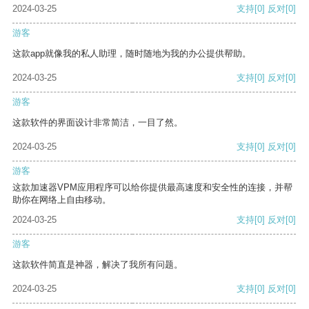
2024-03-25
支持
[0]
反对
[0]
游客
这款app就像我的私人助理，随时随地为我的办公提供帮助。
2024-03-25
支持
[0]
反对
[0]
游客
这款软件的界面设计非常简洁，一目了然。
2024-03-25
支持
[0]
反对
[0]
游客
这款加速器VPM应用程序可以给你提供最高速度和安全性的连接，并帮
助你在网络上自由移动。
2024-03-25
支持
[0]
反对
[0]
游客
这款软件简直是神器，解决了我所有问题。
2024-03-25
支持
[0]
反对
[0]