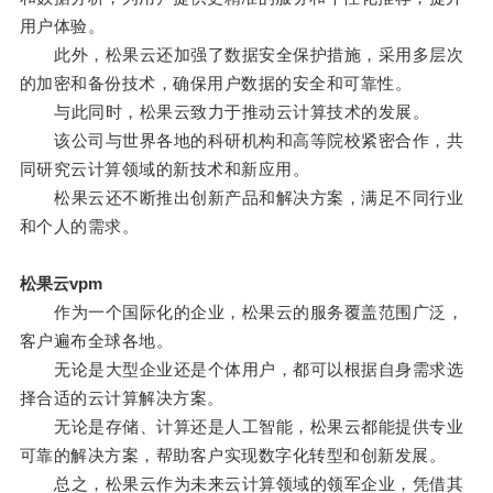
用户体验。
此外，松果云还加强了数据安全保护措施，采用多层次
的加密和备份技术，确保用户数据的安全和可靠性。
与此同时，松果云致力于推动云计算技术的发展。
该公司与世界各地的科研机构和高等院校紧密合作，共
同研究云计算领域的新技术和新应用。
松果云还不断推出创新产品和解决方案，满足不同行业
和个人的需求。
松果云vpm
作为一个国际化的企业，松果云的服务覆盖范围广泛，
客户遍布全球各地。
无论是大型企业还是个体用户，都可以根据自身需求选
择合适的云计算解决方案。
无论是存储、计算还是人工智能，松果云都能提供专业
可靠的解决方案，帮助客户实现数字化转型和创新发展。
总之，松果云作为未来云计算领域的领军企业，凭借其